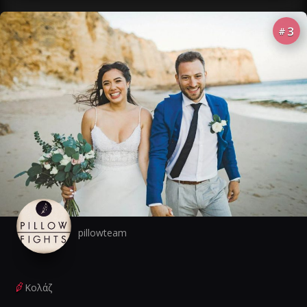
3
#
pillowteam
Κολάζ