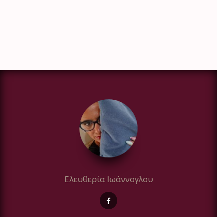
Ελευθερία Ιωάννογλου