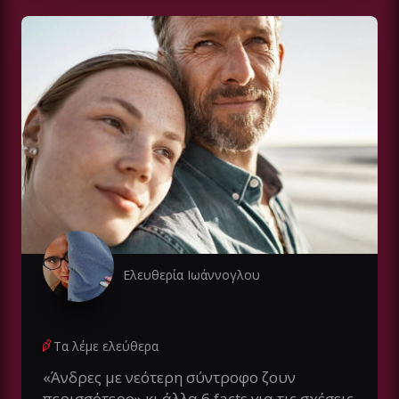
Ελευθερία Ιωάννογλου
Τα λέμε ελεύθερα
«Άνδρες με νεότερη σύντροφο ζουν
περισσότερο» κι άλλα 6 facts για τις σχέσεις