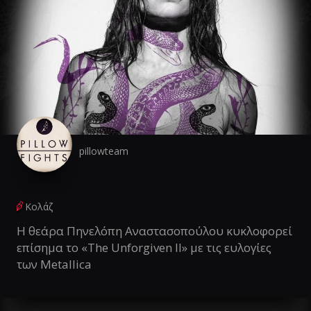
pillowteam
Κολάζ
Η θεάρα Πηνελόπη Αναστασοπούλου κυκλοφορεί
επίσημα το «The Unforgiven II» με τις ευλογίες
των Metallica