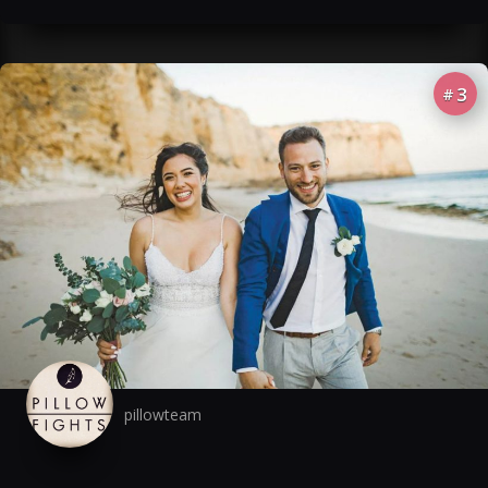
3
#
pillowteam