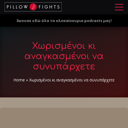
Μ
ε
Άκουσε εδώ όλα τα ολοκαίνουρια podcasts μας!
ν
ο
ύ
Χωρισμένοι κι
αναγκασμένοι να
συνυπάρχετε
Home
»
Χωρισμένοι κι αναγκασμένοι να συνυπάρχετε