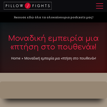
Μ
ε
Άκουσε εδώ όλα τα ολοκαίνουρια podcasts μας!
ν
ο
ύ
Μοναδική εμπειρία μια
«πτήση στο πουθενά»!
Home
»
Μοναδική εμπειρία μια «πτήση στο πουθενά»!