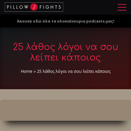
Μ
ε
Άκουσε εδώ όλα τα ολοκαίνουρια podcasts μας!
ν
ο
ύ
25 λάθος λόγοι να σου
λείπει κάποιος
Home
»
25 λάθος λόγοι να σου λείπει κάποιος