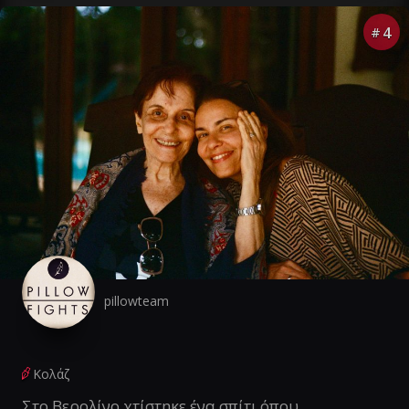
4
#
pillowteam
Κολάζ
Στο Βερολίνο χτίστηκε ένα σπίτι όπου