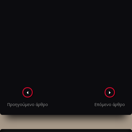
Πλοήγηση
στα
Προηγούμενο άρθρο
Επόμενο άρθρο
άρθρα