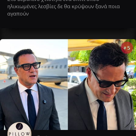
ηλικιωμένες λεσβίες δε θα κρύψουν ξανά ποια
αγαπούν
5
#