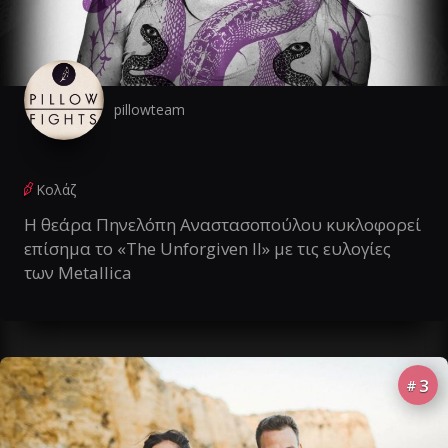
pillowteam
Κολάζ
Η θεάρα Πηνελόπη Αναστασοπούλου κυκλοφορεί
επίσημα το «The Unforgiven II» με τις ευλογίες
των Metallica
3
#