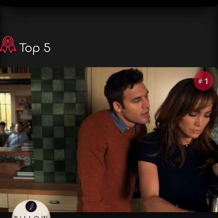
Top 5
1
#