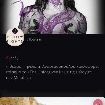
pillowteam
Κολάζ
Η θεάρα Πηνελόπη Αναστασοπούλου κυκλοφορεί
επίσημα το «The Unforgiven II» με τις ευλογίες
των Metallica
3
#