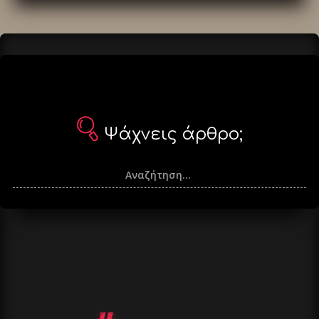
άρθρα
Ψάχνεις άρθρο;