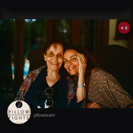
4
#
pillowteam