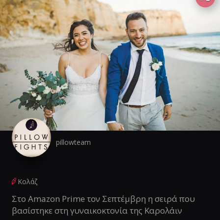
pillowteam
Κολάζ
Στο Amazon Prime τον Σεπτέμβρη η σειρά που
βασίστηκε στη γυναικοκτονία της Καρολάιν