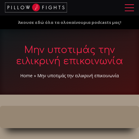
Μ
ε
Άκουσε εδώ όλα τα ολοκαίνουρια podcasts μας!
ν
ο
ύ
Μην υποτιμάς την
ειλικρινή επικοινωνία
Home
»
Μην υποτιμάς την ειλικρινή επικοινωνία