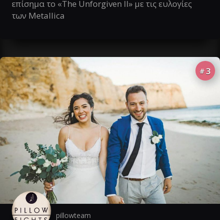
επίσημα το «The Unforgiven II» με τις ευλογίες
των Metallica
3
#
pillowteam