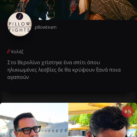
pillowteam
Κολάζ
Στο Βερολίνο χτίστηκε ένα σπίτι όπου
ηλικιωμένες λεσβίες δε θα κρύψουν ξανά ποια
αγαπούν
5
#