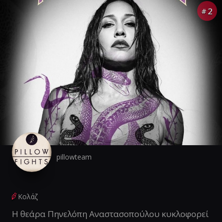
2
#
pillowteam
Κολάζ
Η θεάρα Πηνελόπη Αναστασοπούλου κυκλοφορεί