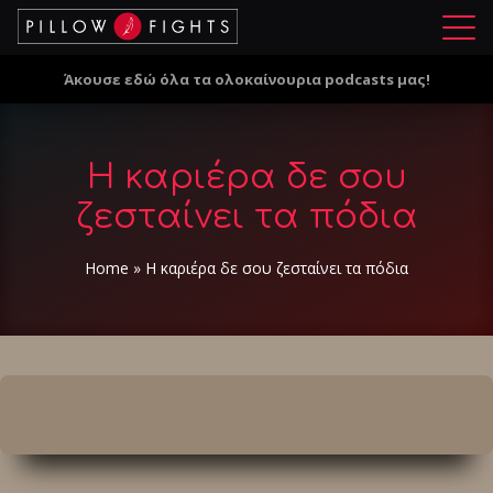
Μ
ε
Άκουσε εδώ όλα τα ολοκαίνουρια podcasts μας!
ν
ο
ύ
Η καριέρα δε σου
ζεσταίνει τα πόδια
Home
»
Η καριέρα δε σου ζεσταίνει τα πόδια