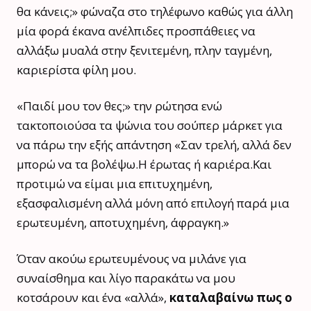
θα κάνεις;» φώναζα στο τηλέφωνο καθώς για άλλη
μία φορά έκανα ανέλπιδες προσπάθειες να
αλλάξω μυαλά στην ξενιτεμένη, πλην ταγμένη,
καριερίστα φίλη μου.
«Παιδί μου τον θες;» την ρώτησα ενώ
τακτοποιούσα τα ψώνια του σούπερ μάρκετ για
να πάρω την εξής απάντηση «Σαν τρελή, αλλά δεν
μπορώ να τα βολέψω.Η έρωτας ή καριέρα.Και
προτιμώ να είμαι μια επιτυχημένη,
εξασφαλισμένη αλλά μόνη από επιλογή παρά μια
ερωτευμένη, αποτυχημένη, άφραγκη.»
Όταν ακούω ερωτευμένους να μιλάνε για
συναίσθημα και λίγο παρακάτω να μου
κοτσάρουν και ένα «αλλά»,
καταλαβαίνω πως ο