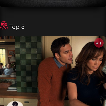
Top 5
1
#