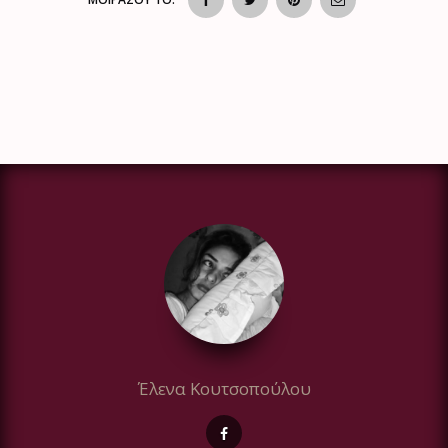
Έλενα Κουτσοπούλου