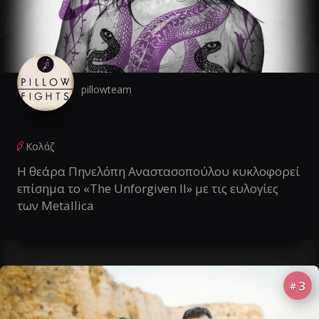
pillowteam
Κολάζ
Η θεάρα Πηνελόπη Αναστασοπούλου κυκλοφορεί
επίσημα το «The Unforgiven II» με τις ευλογίες
των Metallica
3
#