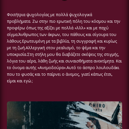
Φοιτήτρια ψυχολογίας με πολλά ψυχολογικά
προβλήματα. Ζω στην πιο ερωτική πόλη του κόσμου και την
προφέρω όπως της αξίζει με πολλά «λλλ» και με παχύ
σίγμα.Άνθρωπος των άκρων, του πάθους και σίγουρα του
λάθους.Ερωτευμένη με τα βιβλία, τη συγγραφή και κυρίως
με τη ζωή.Αλλεργική στον ρεαλισμό, το ψέμα και την
υποκρισία.Στη στήλη μου θα διαβάζετε σκέψεις της στιγμής,
λόγια του αέρα, λάθη ζωής και συναισθήματα ανεκτίμητα. Και
το όνομα αυτής «Ανεμοδούρα».Αυτό το άσπρο λουλουδάκι
που το φυσάς και το παίρνει ο άνεμος, γιατί κάπως έτσι,
είμαι και εγώ.;