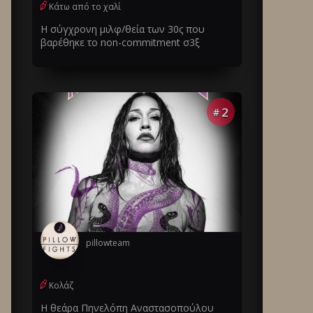
Κάτω από το χαλί
Η σύγχρονη μιλφ/θεία των 30ς που
βαρέθηκε το non-commitment σ3ξ
2
#
pillowteam
Κολάζ
Η θεάρα Πηνελόπη Αναστασοπούλου