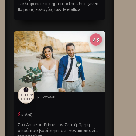
κυκλοφορεί επίσημα το «The Unforgiven
II» με τις ευλογίες των Metallica
3
#
pillowteam
Κολάζ
Στο Amazon Prime τον Σεπτέμβρη η
σειρά που βασίστηκε στη γυναικοκτονία