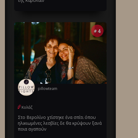
της Καρολάιν
4
#
pillowteam
Κολάζ
Στο Βερολίνο χτίστηκε ένα σπίτι όπου
ηλικιωμένες λεσβίες δε θα κρύψουν ξανά
ποια αγαπούν