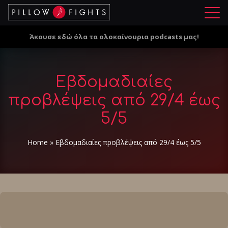
Μ
ε
Άκουσε εδώ όλα τα ολοκαίνουρια podcasts μας!
ν
ο
ύ
Εβδομαδιαίες
προβλέψεις από 29/4 έως
5/5
Home
»
Εβδομαδιαίες προβλέψεις από 29/4 έως 5/5