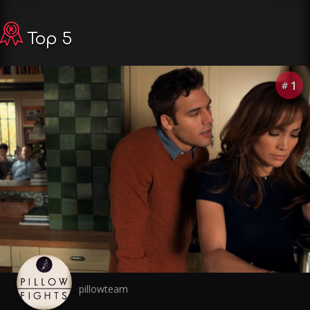
Top 5
1
#
pillowteam