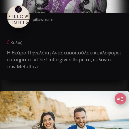
pillowteam
Κολάζ
Η θεάρα Πηνελόπη Αναστασοπούλου κυκλοφορεί
επίσημα το «The Unforgiven II» με τις ευλογίες
των Metallica
3
#