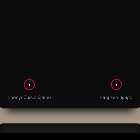
Πλοήγηση
στα
Προηγούμενο άρθρο
Επόμενο άρθρο
άρθρα