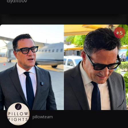
αγαπούν
5
#
pillowteam