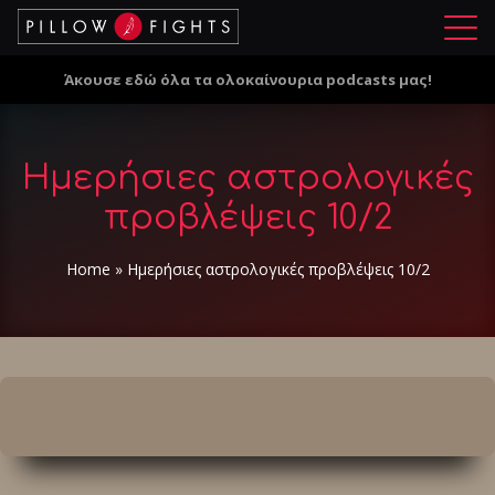
Μ
ε
Άκουσε εδώ όλα τα ολοκαίνουρια podcasts μας!
ν
ο
ύ
Hμερήσιες αστρολογικές
προβλέψεις 10/2
Home
»
Hμερήσιες αστρολογικές προβλέψεις 10/2