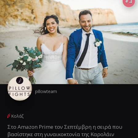
3
#
pillowteam
Κολάζ
Στο Amazon Prime τον Σεπτέμβρη η σειρά που
βασίστηκε στη γυναικοκτονία της Καρολάιν