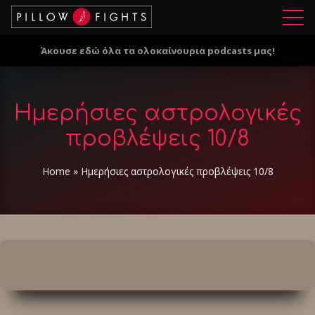
Μ
ε
Άκουσε εδώ όλα τα ολοκαίνουρια podcasts μας!
ν
ο
ύ
Ημερήσιες αστρολογικές
προβλέψεις 10/8
Home
»
Ημερήσιες αστρολογικές προβλέψεις 10/8