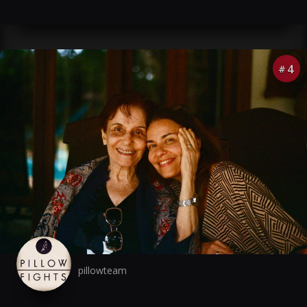
4
#
pillowteam