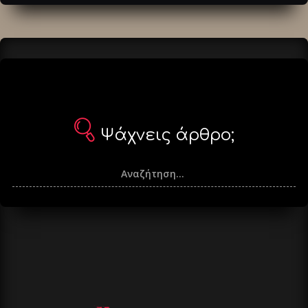
άρθρα
Ψάχνεις άρθρο;