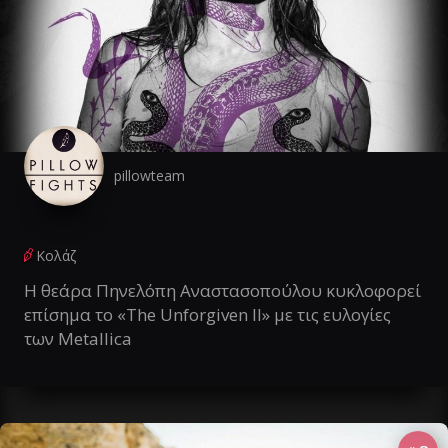
pillowteam
Κολάζ
Η θεάρα Πηνελόπη Αναστασοπούλου κυκλοφορεί
επίσημα το «The Unforgiven II» με τις ευλογίες
των Metallica