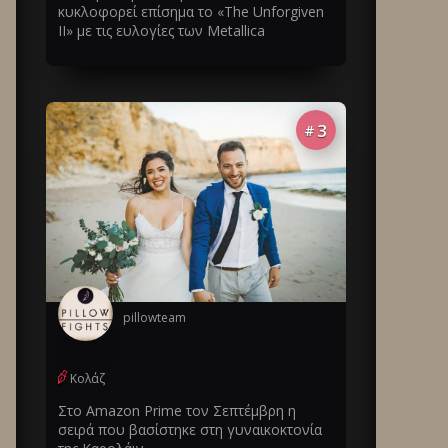
κυκλοφορεί επίσημα το «The Unforgiven
II» με τις ευλογίες των Metallica
3
#
pillowteam
Κολάζ
Στο Amazon Prime τον Σεπτέμβρη η
σειρά που βασίστηκε στη γυναικοκτονία