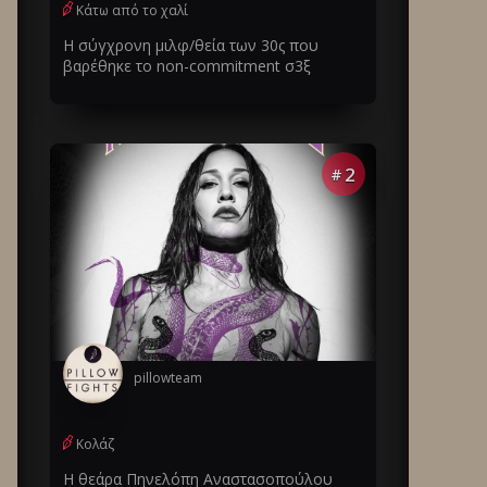
Κάτω από το χαλί
Η σύγχρονη μιλφ/θεία των 30ς που
βαρέθηκε το non-commitment σ3ξ
2
#
pillowteam
Κολάζ
Η θεάρα Πηνελόπη Αναστασοπούλου