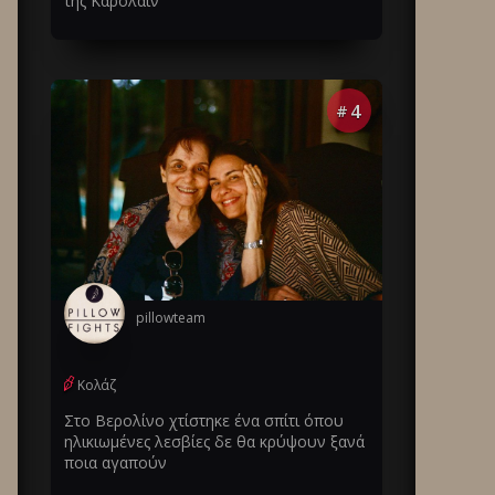
της Καρολάιν
4
#
pillowteam
Κολάζ
Στο Βερολίνο χτίστηκε ένα σπίτι όπου
ηλικιωμένες λεσβίες δε θα κρύψουν ξανά
ποια αγαπούν