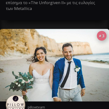
επίσημα το «The Unforgiven II» με τις ευλογίες
των Metallica
3
#
pillowteam