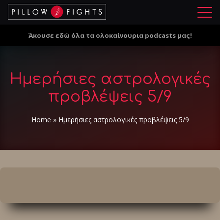
Μ
ε
Άκουσε εδώ όλα τα ολοκαίνουρια podcasts μας!
ν
ο
ύ
Ημερήσιες αστρολογικές
προβλέψεις 5/9
Home
»
Ημερήσιες αστρολογικές προβλέψεις 5/9