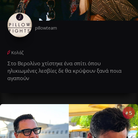
pillowteam
Κολάζ
Στο Βερολίνο χτίστηκε ένα σπίτι όπου
ηλικιωμένες λεσβίες δε θα κρύψουν ξανά ποια
αγαπούν
5
#