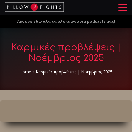
Μ
ε
Άκουσε εδώ όλα τα ολοκαίνουρια podcasts μας!
ν
ο
ύ
Καρμικές προβλέψεις |
Νοέμβριος 2025
Home
»
Καρμικές προβλέψεις | Νοέμβριος 2025