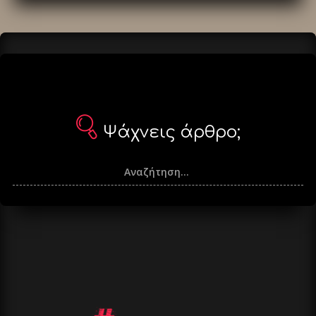
άρθρα
Ψάχνεις άρθρο;