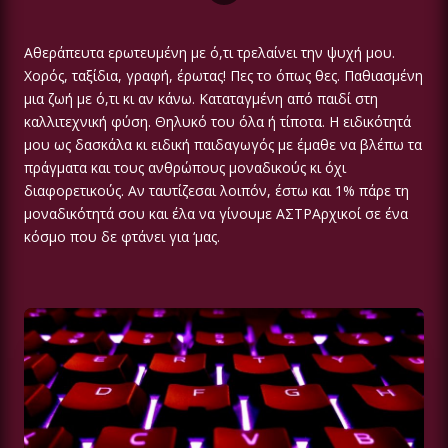
Αθεράπευτα ερωτευμένη με ό,τι τρελαίνει την ψυχή μου.
Χορός, ταξίδια, γραφή, έρωτας! Πες το όπως θες. Παθιασμένη
μια ζωή με ό,τι κι αν κάνω. Καταταγμένη από παιδί στη
καλλιτεχνική φύση. Θηλυκό του όλα ή τίποτα. Η ειδικότητά
μου ως δασκάλα κι ειδική παιδαγωγός με έμαθε να βλέπω τα
πράγματα και τους ανθρώπους μοναδικούς κι όχι
διαφορετικούς. Αν ταυτίζεσαι λοιπόν, έστω και 1% πάρε τη
μοναδικότητά σου και έλα να γίνουμε ΑΣΤΡΑρχικοί σε ένα
κόσμο που δε φτάνει για ‘μας.