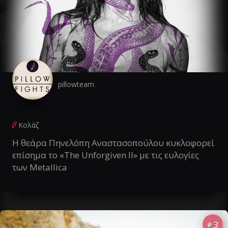
pillowteam
Κολάζ
Η θεάρα Πηνελόπη Αναστασοπούλου κυκλοφορεί
επίσημα το «The Unforgiven II» με τις ευλογίες
των Metallica
3
#