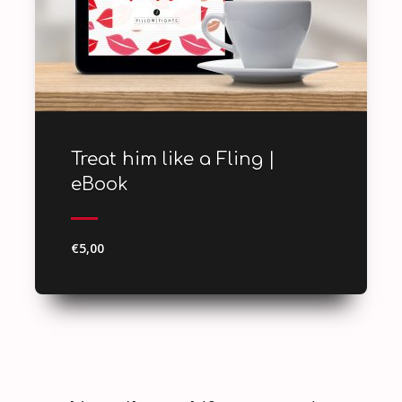
Treat him like a Fling |
eBook
€5,00