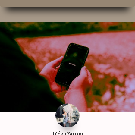
Τζένη Άστρα