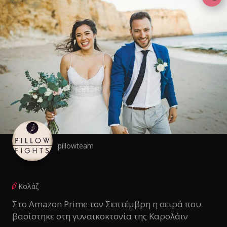
pillowteam
Κολάζ
Στο Amazon Prime τον Σεπτέμβρη η σειρά που
βασίστηκε στη γυναικοκτονία της Καρολάιν