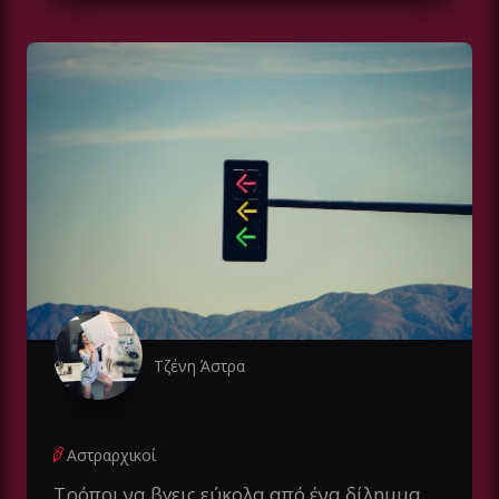
Τζένη Άστρα
Αστραρχικοί
Τρόποι να βγεις εύκολα από ένα δίλημμα