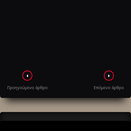
Πλοήγηση
στα
Προηγούμενο άρθρο
Επόμενο άρθρο
άρθρα