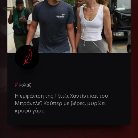
Κολάζ
Η εμφάνιση της Τζίτζι Χαντίντ και του
Μπράντλεϊ Κούπερ με βέρες, μυρίζει
κρυφό γάμο