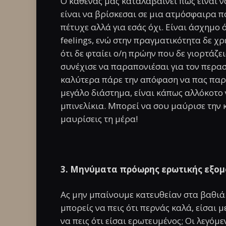
Ο καθένας μας καταλαβαίνει πώς είναι ν
είναι να βρίσκεσαι σε μια ατμόσφαιρα πο
πέτυχε αλλά για εσάς όχι. Είναι άσχημο
feelings, ενώ στην πραγματικότητα δε χ
ότι δε φταίει ο/η πρώην που δε γιορτάζε
συνέχισε να παραπονιέσαι για τον περα
καλύτερα πάρε την απόφαση να πας παρακ
μεγάλο διάστημα, είναι κάπως αλλόκοτο 
μπινελίκια. Μπορεί να σου μαύρισε την 
μαυρίσεις τη μέρα!
3. Μηνύματα πρόωρης ερωτικής εξομ
Ας μην μπαίνουμε κατευθείαν στα βαθιά.
μπορείς να πεις ότι περνάς καλά, είσαι 
να πεις ότι είσαι ερωτευμένος; Οι λεγόμ