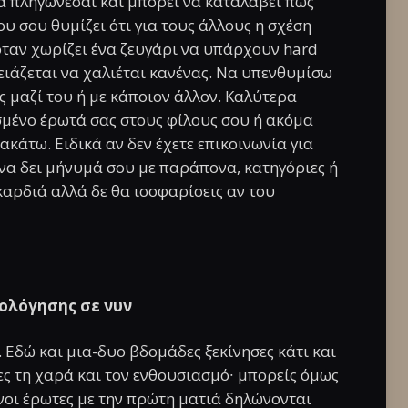
α πληγώνεσαι και μπορεί να καταλάβει πώς
υ σου θυμίζει ότι για τους άλλους η σχέση
 όταν χωρίζει ένα ζευγάρι να υπάρχουν hard
ρειάζεται να χαλιέται κανένας. Να υπενθυμίσω
ις μαζί του ή με κάποιον άλλον. Καλύτερα
σμένο έρωτά σας στους φίλους σου ή ακόμα
άτω. Ειδικά αν δεν έχετε επικοινωνία για
να δει μήνυμά σου με παράπονα, κατηγόριες ή
καρδιά αλλά δε θα ισοφαρίσεις αν του
ολόγησης σε νυν
 Εδώ και μια-δυο βδομάδες ξεκίνησες κάτι και
μες τη χαρά και τον ενθουσιασμό∙ μπορείς όμως
ενοι έρωτες με την πρώτη ματιά δηλώνονται