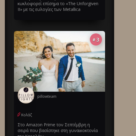
κυκλοφορεί επίσημα το «The Unforgiven
II» με τις ευλογίες των Metallica
3
#
pillowteam
Κολάζ
Στο Amazon Prime τον Σεπτέμβρη η
σειρά που βασίστηκε στη γυναικοκτονία