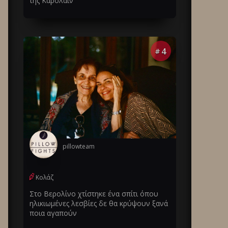
της Καρολάιν
4
#
pillowteam
Κολάζ
Στο Βερολίνο χτίστηκε ένα σπίτι όπου
ηλικιωμένες λεσβίες δε θα κρύψουν ξανά
ποια αγαπούν