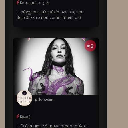
Κάτω από το χαλί
Η σύγχρονη μιλφ/θεία των 30ς που
βαρέθηκε το non-commitment σ3ξ
2
#
pillowteam
Κολάζ
Η θεάρα Πηνελόπη Αναστασοπούλου