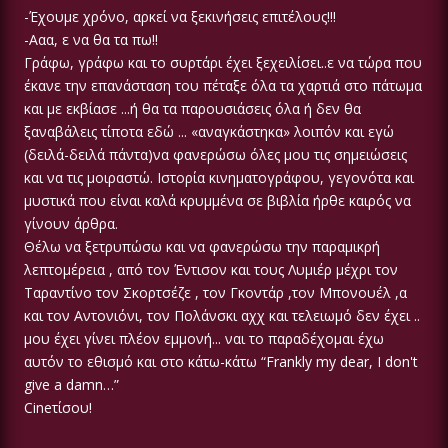
-Έχουμε χρόνο, αρκεί να ξεκινήσεις επιτέλους!!!
-Ααα, ε να θα τα πω!!
Γράφω, γράφω και το συρτάρι έχει ξεχειλίσει..ε να τώρα που
έκανε την επανάσταση του πέταξε όλα τα χαρτιά στο πάτωμα
και με εκβίασε ...ή θα τα παρουσιάσεις όλα ή δεν θα
ξαναβάλεις τίποτα εδώ ... «αναγκάστηκα» λοιπόν και εγώ
(δειλά-δειλά πάντα)να φανερώσω όλες μου τις σημειώσεις
και να τις μοιραστώ. Ιστορία κινηματογράφου, γεγονότα και
μυστικά που είναι καλά κρυμμένα σε βιβλία ήρθε καιρός να
γίνουν άρθρα.
Θέλω να ξετρυπώσω και να φανερώσω την παραμικρή
λεπτομέρεια , από τον Έντισον και τους Λυμιέρ μέχρι τον
Ταραντίνο τον Σκορτσέζε , τον Γκοντάρ ,τον Μπονουέλ ,α
και τον Αντονιόνι, τον Πολάνσκι αχχ και τελειωμό δεν έχει ..
μου έχει γίνει πλέον εμμονή... ναι το παραδέχομαι έχω
αυτόν το εθισμό και στο κάτω-κάτω “Frankly my dear, I don't
give a damn…”
Cineτίσου!