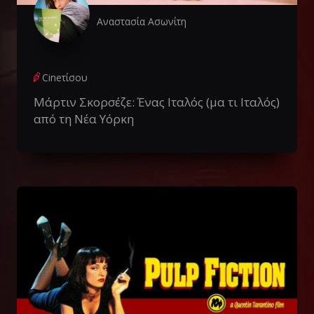
Αναστασία Ασωνίτη
Cineτίσου
Μάρτιν Σκορσέζε: Ένας Ιταλός (μα τι Ιταλός)
από τη Νέα Υόρκη