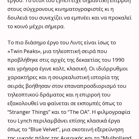
έργου. Το στυλ του Lynch είχε σημαντική επιρροή
στους σύγχρονους κινηματογραφιστές κι η
δουλειά του συνεχίζει να εμπνέει και να προκαλεί
το κοινό μέχρι σήμερα.
Το πιο διάσημο έργο του Λιντς είναι ίσως το
«Twin Peaks», μια τηλεοπτική σειρά που
προβλήθηκε στις αρχές της δεκαετίας του 1990
και γρήγορα έγινε καλτ, κλασική. Οι ιδιόρρυθμοι
χαρακτήρες και η σουρεαλιστική ιστορία της
σειράς βοήθησαν στον επαναπροσδιορισμό του
τηλεοπτικού δράματος και η επιρροή του
εξακολουθεί να φαίνεται σε εκπομπές όπως το
“Stranger Things” και το “The OA”. Η φιλμογραφία
του Lynch περιλαμβάνει επίσης κλασικά έργα
όπως το “Blue Velvet”, μια σκοτεινή εξερεύνηση
της μικρής πόλης της Αμερικής και το “Mulholland