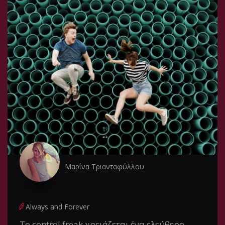
Μαρίνα Τριανταφύλλου
Always and Forever
Το control freak χρειάζεται ένα ελεύθερο