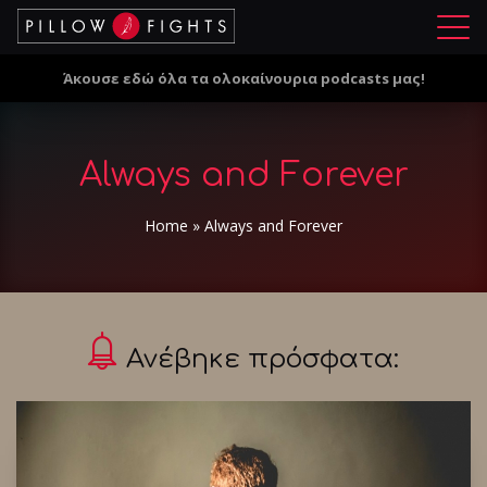
Μ
ε
Άκουσε εδώ όλα τα ολοκαίνουρια podcasts μας!
ν
ο
ύ
Always and Forever
Home
»
Always and Forever
Ανέβηκε πρόσφατα: