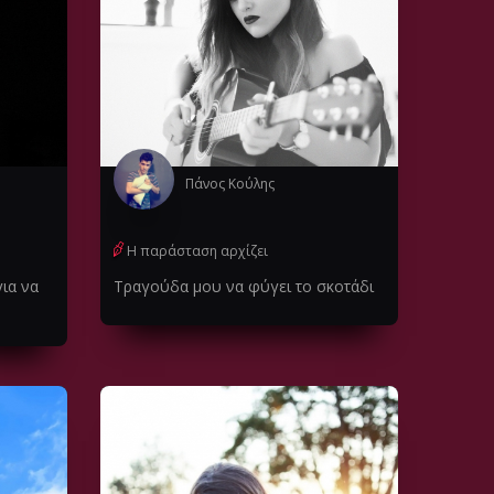
Πάνος Κούλης
Η παράσταση αρχίζει
ια να
Τραγούδα μου να φύγει το σκοτάδι