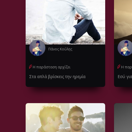
Πάνος Κούλης
Η παράσταση αρχίζει
Η παρ
Στα απλά βρίσκεις την ηρεμία
Εσύ για