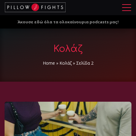
Μ
ε
Άκουσε εδώ όλα τα ολοκαίνουρια podcasts μας!
ν
ο
ύ
Κολάζ
Home
»
Κολάζ
»
Σελίδα 2