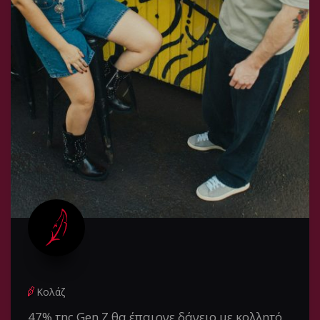
Κολάζ
47% της Gen Z θα έπαιρνε δάνειο με κολλητό