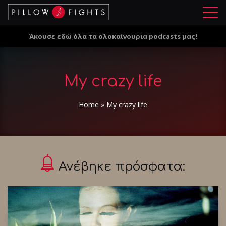
Μ
ε
Άκουσε εδώ όλα τα ολοκαίνουρια podcasts μας!
ν
ο
ύ
My crazy life
Home
»
My crazy life
Ανέβηκε πρόσφατα: