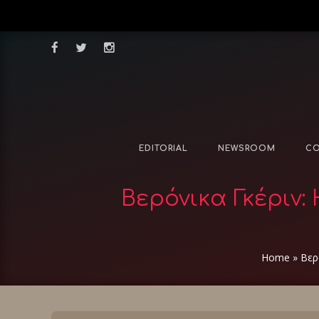
EDITORIAL
NEWSROOM
CO
Βερόνικα Γκέριν
Home
»
Βερ