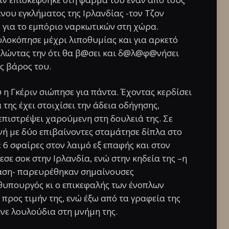
ου εγκλήματος της Ιρλανδίας -τον Τζον
ς για το εμπόριο ναρκωτικών στη χώρα.
ξυλοκόπησε μέχρι λιποθυμίας και για αρκετό
ιλώντας την ότι θα β@σει και δ@λ@φ@νήσει
ις βάρος του.
 η Γκέριν σιώπησε για πάντα. Έχοντας κερδίσει
της έχει στοιχίσει την άδεια οδήγησης,
 επιστρέψει χαρούμενη στη δουλειά της. Σε
νή με δύο επιβαίνοντες σταμάτησε δίπλα στο
 6 σφαίρες στον λαιμό εξ επαφής και στον
σε σοκ στην Ιρλανδία, ενώ στην κηδεία της –η
αση- παρευρέθηκαν σημαίνουσες
θυπουργός κι ο επικεφαλής των ένοπλων
ρος τιμήν της, ενώ έξω από τα γραφεία της
ε λουλούδια στη μνήμη της.