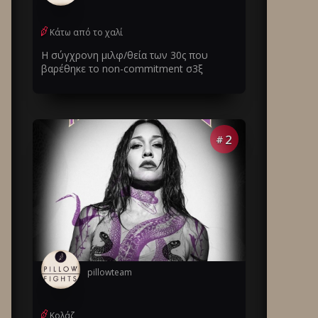
Κάτω από το χαλί
Η σύγχρονη μιλφ/θεία των 30ς που
βαρέθηκε το non-commitment σ3ξ
2
#
pillowteam
Κολάζ