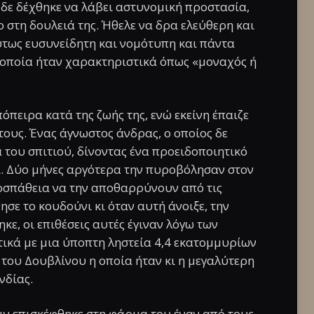
έ δε δέχθηκε να λάβει αστυνομική προστασία,
ο στη δουλειά της. Ήθελε να δρα ελεύθερη και
ύτως ευσυνείδητη και νομότυπη και πάντα
α οποία ήταν χαρακτηριστικά όπως «μοναχός ή
όπειρα κατά της ζωής της, ενώ εκείνη έπαιζε
 τους. Ένας άγνωστος άνδρας, ο οποίος δε
του σπιτιού, δίνοντας ένα προειδοποιητικό
ι. Δύο μήνες αργότερα την πυροβόλησαν στον
προσπάθεια να την αποθαρρύνουν από τις
σε το κουδούνι κι όταν αυτή άνοιξε, την
ε, οι επιθέσεις αυτές έγιναν λόγω των
τικά με μια ύποπτη ληστεία 4,4 εκατομμυρίων
 του Δουβλίνου η οποία ήταν κι η μεγαλύτερη
νδίας.
ιν επισκέφθηκε στη φάρμα του έναν από τους