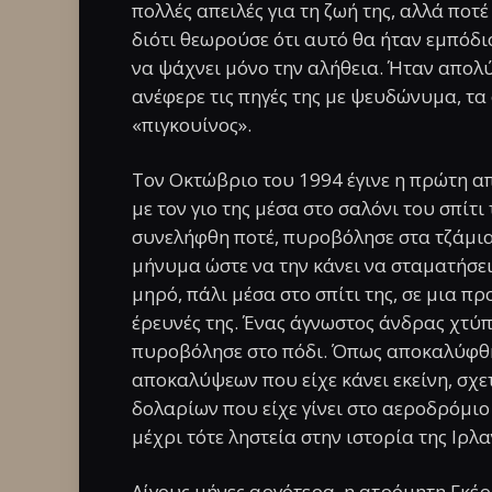
πολλές απειλές για τη ζωή της, αλλά ποτ
διότι θεωρούσε ότι αυτό θα ήταν εμπόδι
να ψάχνει μόνο την αλήθεια. Ήταν απολ
ανέφερε τις πηγές της με ψευδώνυμα, τ
«πιγκουίνος».
Τον Οκτώβριο του 1994 έγινε η πρώτη απ
με τον γιο της μέσα στο σαλόνι του σπίτι
συνελήφθη ποτέ, πυροβόλησε στα τζάμια 
μήνυμα ώστε να την κάνει να σταματήσε
μηρό, πάλι μέσα στο σπίτι της, σε μια 
έρευνές της. Ένας άγνωστος άνδρας χτύπη
πυροβόλησε στο πόδι. Όπως αποκαλύφθηκ
αποκαλύψεων που είχε κάνει εκείνη, σχε
δολαρίων που είχε γίνει στο αεροδρόμιο
μέχρι τότε ληστεία στην ιστορία της Ιρλα
Λίγους μήνες αργότερα, η ατρόμητη Γκέρ