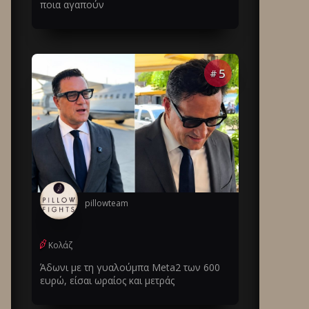
ποια αγαπούν
5
#
pillowteam
Κολάζ
Άδωνι με τη γυαλούμπα Meta2 των 600
ευρώ, είσαι ωραίος και μετράς