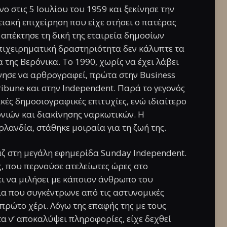
ο στις 5 Ιουλίου του 1959 και ξεκίνησε την
ειακή επιχείρηση που είχε στήσει ο πατέρας
 απέκτησε τη δική της εταιρεία δημοσίων
 επιχειρηματική δραστηριότητα δεν κάλυπτε τα
ης Βερόνικα. Το 1990, χωρίς να έχει λάβει
ίνησε να αρθρογραφεί, πρώτα στην Business
ribune και στην Independent. Παρά το γεγονός
κές δημοσιογραφικές επιτυχίες, ενώ ιδιαίτερο
ονιών και διακίνησης ναρκωτικών. Η
λανδία, στάθηκε μοιραία για τη ζωή της.
ζ στη μεγάλη εφημερίδα Sunday Independent.
ς, που περνούσε ατελείωτες ώρες στο
ι να μιλήσει με κάποιον άνθρωπο του
ία που συγκέντρωνε από τις αστυνομικές
πρώτο χέρι. Λόγω της επαφής της με τους
α ν’ αποκαλύψει πληροφορίες, είχε δεχθεί