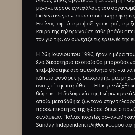
μεγαλύτερους εγκεφάλους του οργανωμέν
Γκίλιγκαν- για ν’ αποσπάσει πληροφορίε
Εκείνος, αφού την έψαξε για κοριό, την 
καιρό της τηλεφωνούσε κάθε βράδυ απε
τον γιο της, αν συνέχιζε τις έρευνές της ε
Η 26η Ιουνίου του 1996, ήταν η μέρα που
ένα δικαστήριο το οποίο θα μπορούσε να 
επιβιβάστηκε στο αυτοκίνητό της για να
κάποιο φανάρι της διαδρομής, μια μηχα
ανοιχτό της παράθυρο. Η Γκέριν δέχθηκε
θώρακα. Η δολοφονία της Γκέριν προκάλε
οποία μεταδόθηκε ζωντανά στην τηλεόρ
προσωπικότητες της χώρας, όπως ο πρω
δυνάμεων. Πολλές πορείες οργανώθηκαν π
Sunday Independent πλήθος κόσμου άφην