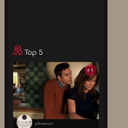
Top 5
1
#
pillowteam