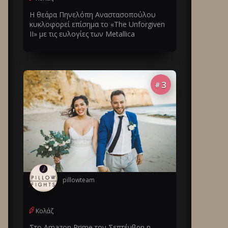
Η θεάρα Πηνελόπη Αναστασοπούλου
κυκλοφορεί επίσημα το «The Unforgiven
II» με τις ευλογίες των Metallica
3
#
pillowteam
Κολάζ
Στο Amazon Prime τον Σεπτέμβρη η