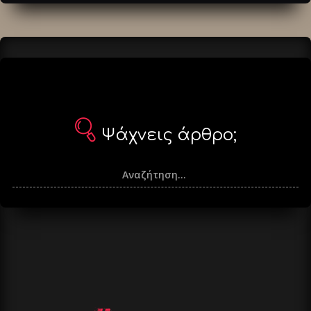
άρθρα
Ψάχνεις άρθρο;