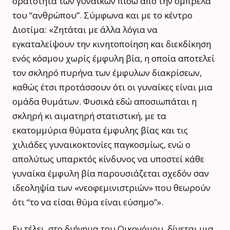
ορατότητα των γυναικών πίσω από την ομπρέλα
του “ανθρώπου”. Σύμφωνα και με το κέντρο
Διοτίμα: «Ζητάται με άλλα λόγια να
εγκαταλείψουν την κινητοποίηση και διεκδίκηση
ενός κόσμου χωρίς έμφυλη βία, η οποία αποτελεί
τον σκληρό πυρήνα των έμφυλων διακρίσεων,
καθώς έτσι προτάσσουν ότι οι γυναίκες είναι μια
ομάδα θυμάτων. Φυσικά εδώ αποσιωπάται η
σκληρή κι αιματηρή στατιστική, με τα
εκατομμύρια θύματα έμφυλης βίας και τις
χιλιάδες γυναικοκτονίες παγκοσμίως, ενώ ο
απολύτως υπαρκτός κίνδυνος να υποστεί κάθε
γυναίκα έμφυλη βία παρουσιάζεται σχεδόν σαν
ιδεοληψία των «νεοφεμινιστριών» που θεωρούν
ότι “το να είσαι θύμα είναι εύσημο”».
Εν τέλει, στο διήγημα του Οικονόμου, δίνεται μια