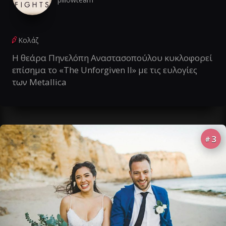
Κολάζ
Η θεάρα Πηνελόπη Αναστασοπούλου κυκλοφορεί
επίσημα το «The Unforgiven II» με τις ευλογίες
των Metallica
3
#