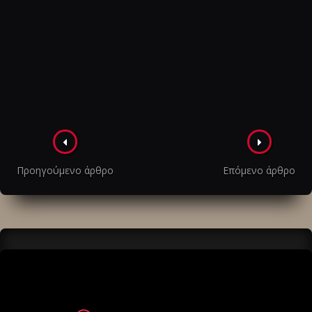
Πλοήγηση
στα
Προηγούμενο άρθρο
Επόμενο άρθρο
άρθρα