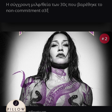
Η σύγχρονη μιλφ/θεία των 30ς που βαρέθηκε το
non-commitment σ3ξ
2
#
pillowteam