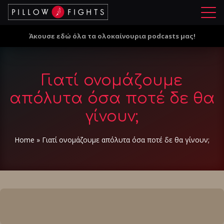
Μ
ε
Άκουσε εδώ όλα τα ολοκαίνουρια podcasts μας!
ν
ο
ύ
Γιατί ονομάζουμε
απόλυτα όσα ποτέ δε θα
γίνουν;
Home
»
Γιατί ονομάζουμε απόλυτα όσα ποτέ δε θα γίνουν;