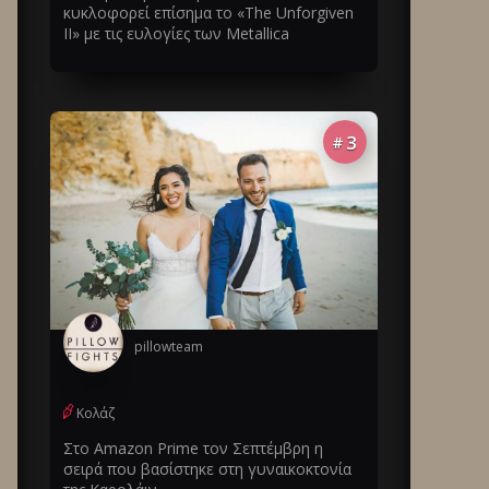
κυκλοφορεί επίσημα το «The Unforgiven
II» με τις ευλογίες των Metallica
3
#
pillowteam
Κολάζ
Στο Amazon Prime τον Σεπτέμβρη η
σειρά που βασίστηκε στη γυναικοκτονία