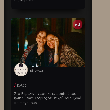
της Καρολάιν
4
#
pillowteam
Κολάζ
Στο Βερολίνο χτίστηκε ένα σπίτι όπου
ηλικιωμένες λεσβίες δε θα κρύψουν ξανά
ποια αγαπούν