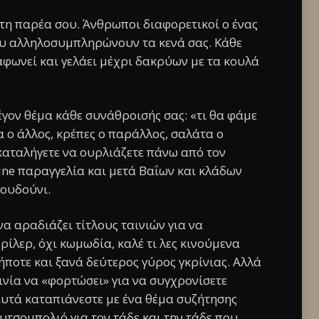
στη παρέα σου. Άνθρωποι διαφορετικοί ο ένας
που αλληλοσυμπληρώνουν τα κενά σας. Κάθε
φωνεί και γελάει μέχρι δακρύων με τα κουλά
έγον θέμα κάθε συνάθροισής σας: «τι θα φάμε
α ο άλλος, κρέπες ο παράλλος, σαλάτα ο
καταλήγετε να ουρλιάζετε πάνω από τον
line παραγγελία και μετά Βαΐων και κλάδων
κουδούνι.
να αραδιάζει τίτλους ταινιών για να
ρίλερ, όχι κωμωδία, καλέ τι λες κινούμενα
ποτε και ξανά δεύτερος γύρος γκρίνιας. Αλλά
ινία να «φορτώσει» για να συγχρονίσετε
αυτά καταπιάνεστε με ένα θέμα συζήτησης
τσομπολιό για τον τάδε και την τάδε που