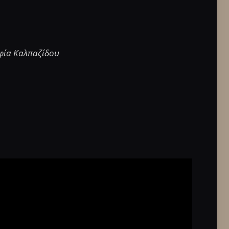
οφία Καλπαζίδου