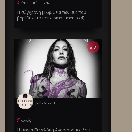
Κάτω από το χαλί
Η σύγχρονη μιλφ/θεία των 30ς που
βαρέθηκε το non-commitment σ3ξ
2
#
pillowteam
Κολάζ
Η θεάρα Πηνελόπη Αναστασοπούλου