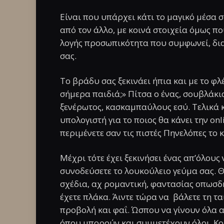
Είναι που υπάρχει κάτι το μαγικό μέσα 
από τον άλλο, με κοινά στοιχεία όμως 
λογής προσωπικότητα που συμφωνεί, δια
σας.
Το βράδυ σας ξεκινάει ήπια και με το φλ
σήμερα παιδιά;» Πίτσα ο ένας, σουβλάκι
ξενέρωτος, κασκαμπαύλους εσύ. Τελικά 
υπολογιστή για το ποιος θα κάνει την on
περιμένετε σαν τις πιστές Πηνελόπες το 
Μέχρι τότε έχει ξεκινήσει ένας απ’όλους 
συνοδεύσετε το λουκούλειο γεύμα σας. Θ
σχέδια, αχ ρομαντική, φαντασίας οπωσδή
έχετε πλάκα. Άιντε τώρα να βάλετε τη τα
προβολή και φαΐ. Ώσπου να γίνουν όλα 
όπου μπορούν και συμμετέχουν όλοι. Κου