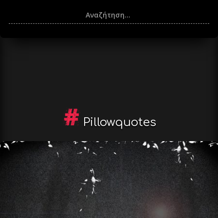
Pillowquotes