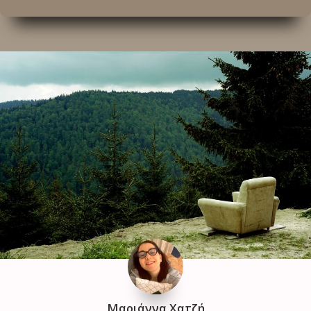
Μαριάννα Χατζή