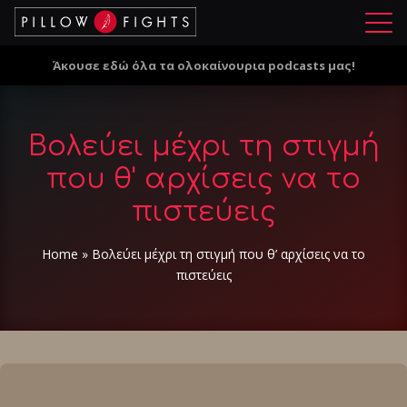
Μ
ε
Άκουσε εδώ όλα τα ολοκαίνουρια podcasts μας!
ν
ο
ύ
Βολεύει μέχρι τη στιγμή
που θ' αρχίσεις να το
πιστεύεις
Home
»
Βολεύει μέχρι τη στιγμή που θ’ αρχίσεις να το
πιστεύεις