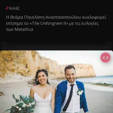
Κολάζ
Η θεάρα Πηνελόπη Αναστασοπούλου κυκλοφορεί
επίσημα το «The Unforgiven II» με τις ευλογίες
των Metallica
3
#