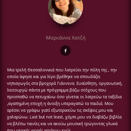
Μαριάννα Χατζή
Μια τρελή Θεσσαλονικιά που λατρεύει την πόλη της , την
οποία άφησε και για λίγο βρέθηκε να σπουδάζει
νηπιαγωγός στα βροχερά Γιάννενα. Ευαίσθητη, οργανωτική,
λειτουργώ πάντα με πρόγραμμα βάζω στόχους που
προσπαθώ να πετυχαίνω όσο γίνεται οι λατρεύω τα ταξίδια
,αγαπημένη εποχή η άνοιξη υπεραγαπώ τα παιδιά. Μου
αρέσει να γράφω γιατί εξωτερικεύω τις σκέψεις μου και
χαλαρώνω. Last but not least, χόμπι μου να διαβάζω βιβλία
να βλέπω ταινίες και να ακούω μουσική τρώγοντας γλυκά
που μερικές φορές φτιάχνω εγώ!