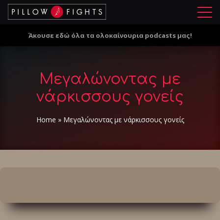
Μ
ε
Άκουσε εδώ όλα τα ολοκαίνουρια podcasts μας!
ν
ο
ύ
Μεγαλώνοντας με
νάρκισσους γονείς
Home
»
Μεγαλώνοντας με νάρκισσους γονείς