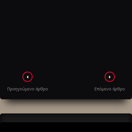
Πλοήγηση
στα
Προηγούμενο άρθρο
Επόμενο άρθρο
άρθρα