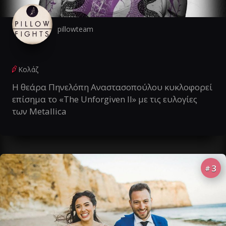
pillowteam
Κολάζ
Η θεάρα Πηνελόπη Αναστασοπούλου κυκλοφορεί
επίσημα το «The Unforgiven II» με τις ευλογίες
των Metallica
3
#