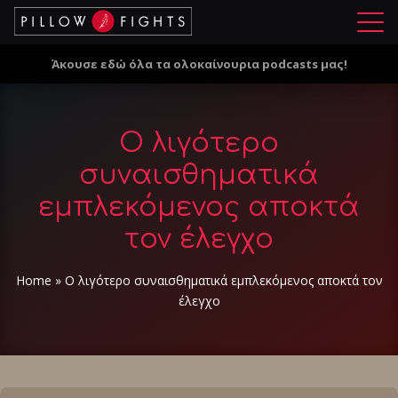
Μ
ε
Άκουσε εδώ όλα τα ολοκαίνουρια podcasts μας!
ν
ο
ύ
Ο λιγότερο
συναισθηματικά
εμπλεκόμενος αποκτά
τον έλεγχο
Home
»
Ο λιγότερο συναισθηματικά εμπλεκόμενος αποκτά τον
έλεγχο