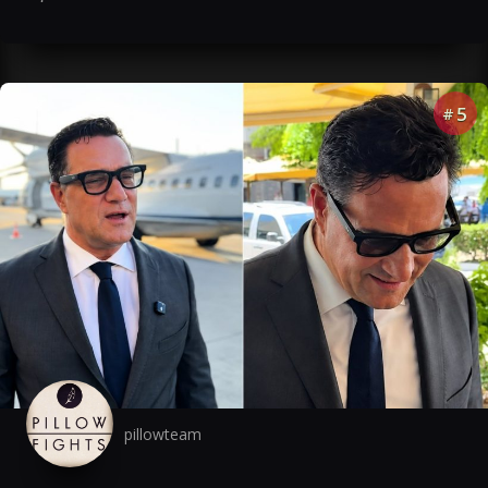
5
#
pillowteam