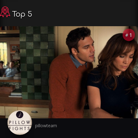
Top 5
1
#
pillowteam