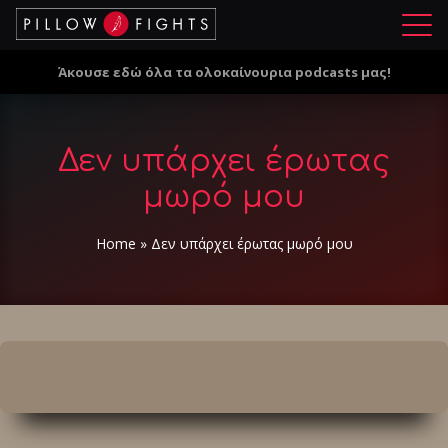
Μ
ε
Άκουσε εδώ όλα τα ολοκαίνουρια podcasts μας!
ν
ο
ύ
Δεν υπάρχει έρωτας
μωρό μου
Home
»
Δεν υπάρχει έρωτας μωρό μου