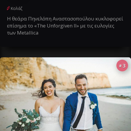
Κολάζ
Η θεάρα Πηνελόπη Αναστασοπούλου κυκλοφορεί
επίσημα το «The Unforgiven II» με τις ευλογίες
των Metallica
3
#