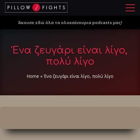
Μ
ε
Άκουσε εδώ όλα τα ολοκαίνουρια podcasts μας!
ν
ο
ύ
Ένα ζευγάρι είναι λίγο,
πολύ λίγο
Home
»
Ένα ζευγάρι είναι λίγο, πολύ λίγο