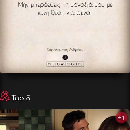
Top 5
1
#