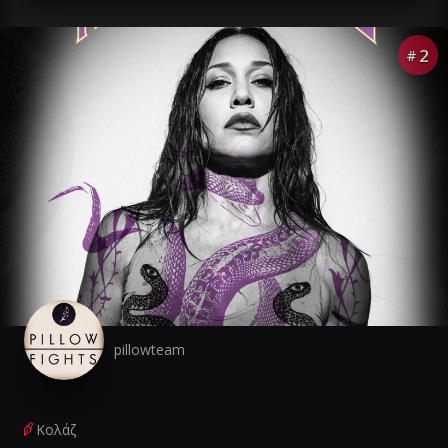
2
#
pillowteam
Κολάζ