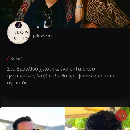
pillowteam
Κολάζ
Στο Βερολίνο χτίστηκε ένα σπίτι όπου
ηλικιωμένες λεσβίες δε θα κρύψουν ξανά ποια
αγαπούν
5
#