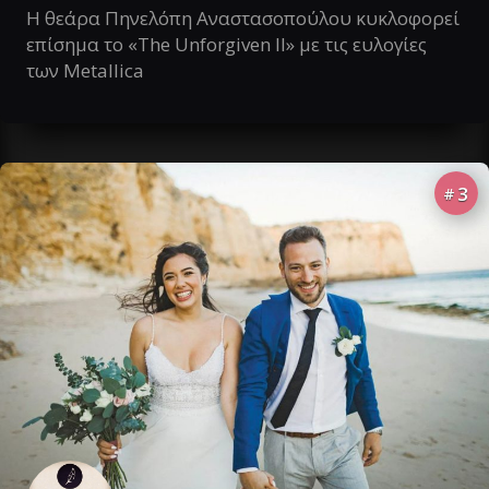
Η θεάρα Πηνελόπη Αναστασοπούλου κυκλοφορεί
επίσημα το «The Unforgiven II» με τις ευλογίες
των Metallica
3
#