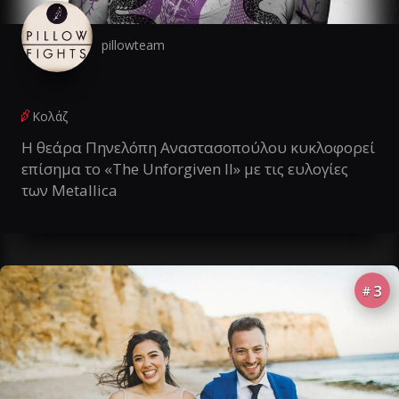
pillowteam
Κολάζ
Η θεάρα Πηνελόπη Αναστασοπούλου κυκλοφορεί
επίσημα το «The Unforgiven II» με τις ευλογίες
των Metallica
3
#