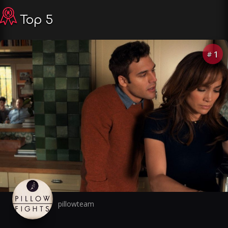
Top 5
1
#
pillowteam