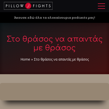
Μ
ε
Άκουσε εδώ όλα τα ολοκαίνουρια podcasts μας!
ν
ο
ύ
Στο θράσος να απαντάς
με θράσος
Home
»
Στο θράσος να απαντάς με θράσος