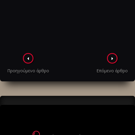
Πλοήγηση
στα
Προηγούμενο άρθρο
Επόμενο άρθρο
άρθρα