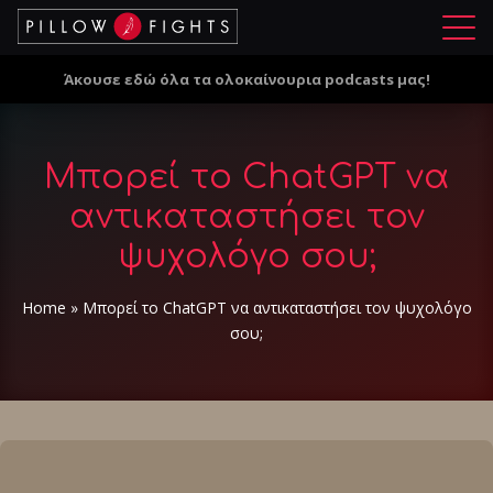
Μ
ε
Άκουσε εδώ όλα τα ολοκαίνουρια podcasts μας!
ν
ο
ύ
Μπορεί το ChatGPT να
αντικαταστήσει τον
ψυχολόγο σου;
Home
»
Μπορεί το ChatGPT να αντικαταστήσει τον ψυχολόγο
σου;