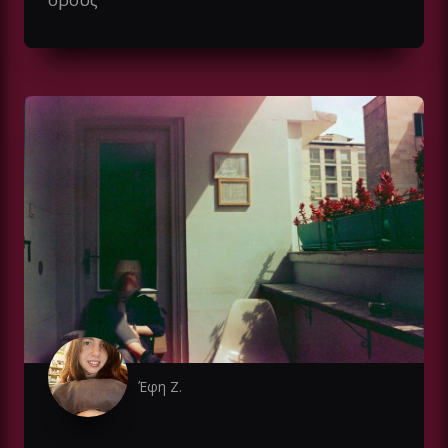
Έφη Ζ.