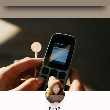
Έφη Ζ.