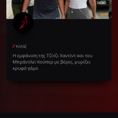
Κολάζ
Η εμφάνιση της Τζίτζι Χαντίντ και του
Μπράντλεϊ Κούπερ με βέρες, μυρίζει
κρυφό γάμο