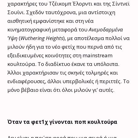
χαρακτήρες του Τζέικομπ Έλορντι και της Σίντνεϊ
Σουίνι. Σχεδόν ταυτόχρονα, μια αντίστοιχη
αισθητική εμφανίστηκε και στη νέα
κινηματογραφική μεταφορά του
Ανεμοδαρμένα
Ύψη
(
Wuthering Heights
), με αποτέλεσμα πολλοί να
μιλούν ήδη για το νέο φετίχ που περνά από τις
εξειδικευμένες κοινότητες στη mainstream
κουλτούρα. Το διαδίκτυο έκανε τα υπόλοιπα.
Άλλοι χαρακτήρισαν τις σκηνές τολμηρές και
ενδιαφέρουσες, άλλοι υπερβολικές ή περιττές. Το
μόνο βέβαιο είναι ότι όλοι μιλούν γι’ αυτές.
Όταν τα φετ1χ γίνονται ποπ κουλτούρα
Δεν είναι η πρώτη φορά που μια σειρά ή μια