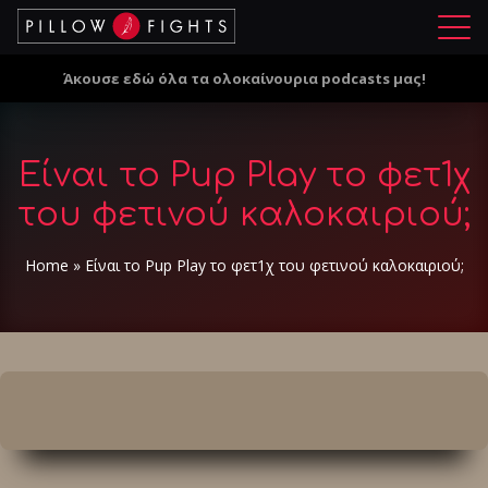
Μ
ε
Άκουσε εδώ όλα τα ολοκαίνουρια podcasts μας!
ν
ο
ύ
Είναι το Pup Play το φετ1χ
του φετινού καλοκαιριού;
Home
»
Είναι το Pup Play το φετ1χ του φετινού καλοκαιριού;