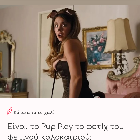
Κάτω από το χαλί
Είναι το Pup Play το φετ1χ του
φετινού καλοκαιριού;