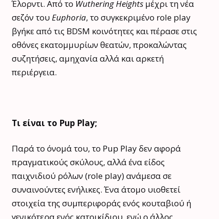
Έλορντι. Από το
Wuthering Heights
μέχρι τη νέα
σεζόν του
Euphoria
, το συγκεκριμένο role play
βγήκε από τις BDSM κοινότητες και πέρασε στις
οθόνες εκατομμυρίων θεατών, προκαλώντας
συζητήσεις, αμηχανία αλλά και αρκετή
περιέργεια.
Τι είναι το Pup Play;
Παρά το όνομά του, το Pup Play δεν αφορά
πραγματικούς σκύλους, αλλά ένα είδος
παιχνιδιού ρόλων (role play) ανάμεσα σε
συναινούντες ενήλικες. Ένα άτομο υιοθετεί
στοιχεία της συμπεριφοράς ενός κουταβιού ή
γενικότερα ενός κατοικίδιου, ενώ ο άλλος