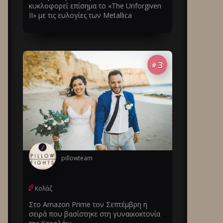
κυκλοφορεί επίσημα το «The Unforgiven
II» με τις ευλογίες των Metallica
3
#
pillowteam
Κολάζ
Στο Amazon Prime τον Σεπτέμβρη η
σειρά που βασίστηκε στη γυναικοκτονία