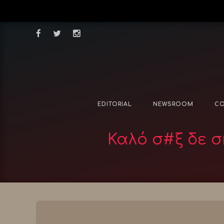
EDITORIAL
NEWSROOM
CO
Καλό σ#ξ δε σ