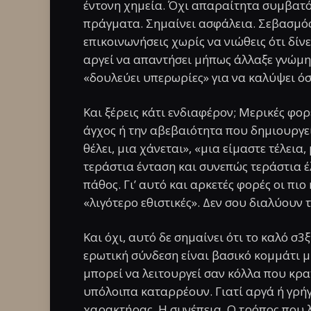
έντονη χημεία. Όχι απαραίτητα συμβατότ
πράγματα. Σημαίνει ασφάλεια. Σεβασμός
επικοινωνήσεις χωρίς να νιώθεις ότι δίν
αργεί να απαντήσει μήπως άλλαξε γνώμη 
«δουλεύει υπερωρίες» για να καλύψει ό
Και ξέρεις κάτι ενδιαφέρον; Μερικές φορ
άγχος ή την αβεβαιότητα που δημιουργεί 
θέλει, μια χάνεται», «μια είμαστε τέλεια
τεράστια ένταση και συνεπώς τεράστια έ
πάθος. Γι’ αυτό και αρκετές φορές οι πιο
«λιγότερο εθιστικές». Δεν σου διαλύουν
Και όχι, αυτό δε σημαίνει ότι το καλό σ3
ερωτική σύνδεση είναι βασικό κομμάτι μι
μπορεί να λειτουργεί σαν κόλλα που κρ
υπόλοιπα καταρρέουν. Γιατί αργά ή γρήγ
χαρακτήρας. Η συνέπεια. Ο τρόπος που λ