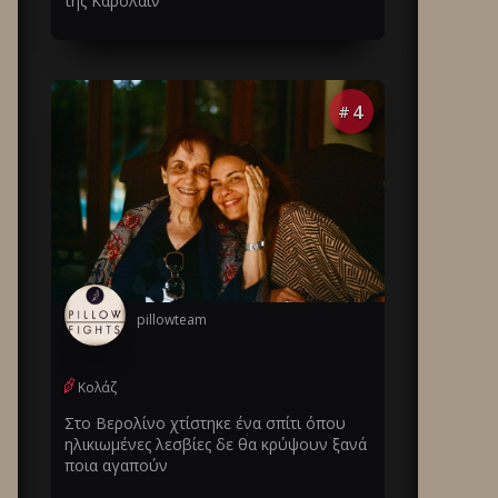
της Καρολάιν
4
#
pillowteam
Κολάζ
Στο Βερολίνο χτίστηκε ένα σπίτι όπου
ηλικιωμένες λεσβίες δε θα κρύψουν ξανά
ποια αγαπούν