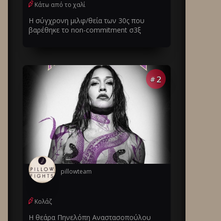
Κάτω από το χαλί
Η σύγχρονη μιλφ/θεία των 30ς που
βαρέθηκε το non-commitment σ3ξ
2
#
pillowteam
Κολάζ
Η θεάρα Πηνελόπη Αναστασοπούλου