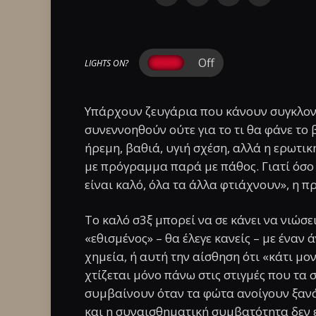
LIGHTS ON?
Υπάρχουν ζευγάρια που κάνουν συγκλον
συνεννοηθούν ούτε για το τι θα φάνε το
ήρεμη, βαθιά, υγιή σχέση, αλλά η ερωτικ
με πρόγραμμα παρά με πάθος. Γιατί όσο κ
είναι καλό, όλα τα άλλα φτιάχνουν», η π
Το καλό σ3ξ μπορεί να σε κάνει να νιώσε
«εθισμένος» – θα έλεγε κανείς – με έναν
χημεία, ή αυτή την αίσθηση ότι «κάτι μο
χτίζεται μόνο πάνω στις στιγμές που τα 
συμβαίνουν όταν τα φώτα ανοίγουν ξανά. 
και η συναισθηματική συμβατότητα δεν ε