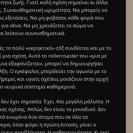
ητα ζωής. Γιατί καλή σχέση σημαίνει κι άλλα
. Συναισθηματική ωριμότητα. Να μπορείς να
εις εξετάσεις. Να μη φοβάσαι κάθε φορά που
για σένα. Να μη χρειάζεται το σώμα να
σα λείπουν συναισθηματικά.
ές το πολύ «εκρηκτικό» σ3ξ συνδέεται και με το
μια σχέση. Αυτό το rollercoaster του «μια με
, μια εξαφανίζεται», μπορεί να δημιουργήσει
λξη. Ο εγκέφαλος μπερδεύει την αγωνία με το
 ήρεμες και υγιείς σχέσεις μοιάζουν στην αρχή
 το νευρικό σύστημα καθημερινά.
ξ δεν έχει σημασία. Έχει. Και μεγάλη μάλιστα. Η
ας σχέσης. Απλώς δεν είναι το μοναδικό. Δεν
ατά ενωμένα δύο άτομα που σε όλα τα
ορα, όταν φύγει η πρώτη ένταση, μένει ο
ύνεις προβλήματα. Η καθημερινότητα. Κι εκεί