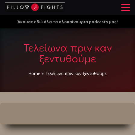
Μ
ε
Άκουσε εδώ όλα τα ολοκαίνουρια podcasts μας!
ν
ο
ύ
Τελείωνα πριν καν
ξεντυθούμε
Home
»
Τελείωνα πριν καν ξεντυθούμε