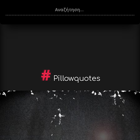
Pillowquotes