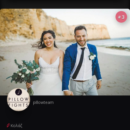
3
#
pillowteam
Κολάζ