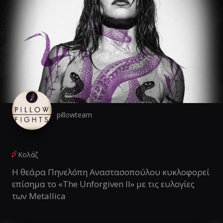
pillowteam
Κολάζ
Η θεάρα Πηνελόπη Αναστασοπούλου κυκλοφορεί
επίσημα το «The Unforgiven II» με τις ευλογίες
των Metallica