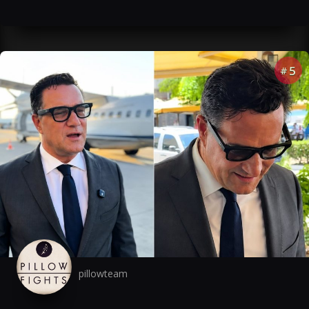
5
#
pillowteam