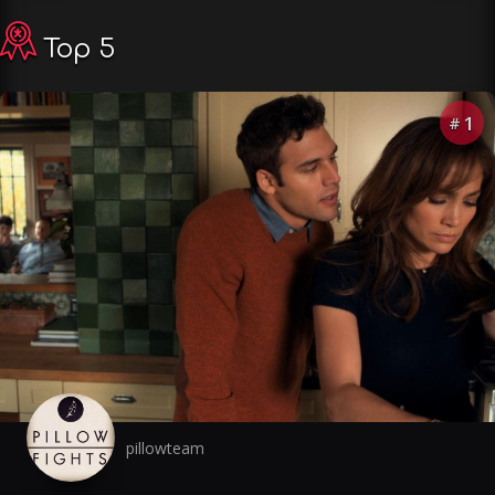
Top 5
1
#
pillowteam