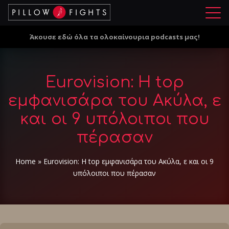
Μ
ε
Άκουσε εδώ όλα τα ολοκαίνουρια podcasts μας!
ν
ο
ύ
Eurovision: Η top
εμφανισάρα του Ακύλα, ε
και οι 9 υπόλοιποι που
πέρασαν
Home
»
Eurovision: Η top εμφανισάρα του Ακύλα, ε και οι 9
υπόλοιποι που πέρασαν