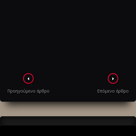
Πλοήγηση
στα
Προηγούμενο άρθρο
Επόμενο άρθρο
άρθρα