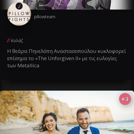
pillowteam
Κολάζ
Η θεάρα Πηνελόπη Αναστασοπούλου κυκλοφορεί
επίσημα το «The Unforgiven II» με τις ευλογίες
των Metallica
3
#