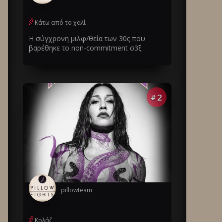
Κάτω από το χαλί
Η σύγχρονη μιλφ/θεία των 30ς που
βαρέθηκε το non-commitment σ3ξ
2
#
pillowteam
Κολάζ