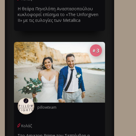
Η θεάρα Πηνελόπη Αναστασοπούλου
κυκλοφορεί επίσημα το «The Unforgiven
II» με τις ευλογίες των Metallica
3
#
pillowteam
Κολάζ
Στο Amazon Prime τον Σεπτέμβρη η