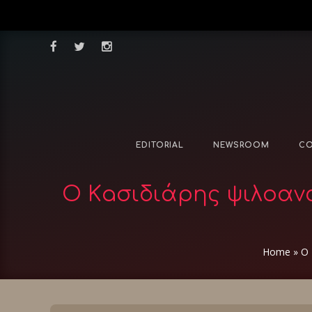
EDITORIAL
NEWSROOM
CO
Ο Κaσιδιάρης ψιλοανα
Home
»
Ο 