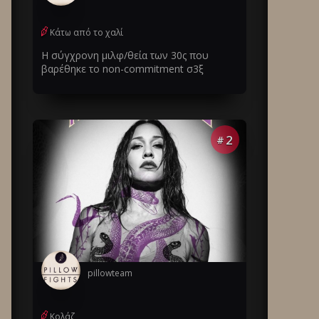
Κάτω από το χαλί
Η σύγχρονη μιλφ/θεία των 30ς που
βαρέθηκε το non-commitment σ3ξ
2
#
pillowteam
Κολάζ