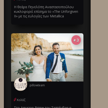
Η θεάρα Πηνελόπη Αναστασοπούλου
κυκλοφορεί επίσημα το «The Unforgiven
II» με τις ευλογίες των Metallica
3
#
pillowteam
Κολάζ
Στο Amazon Prime τον Σεπτέμβρη η