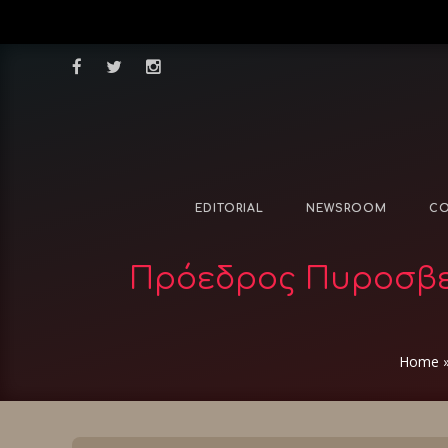
EDITORIAL
NEWSROOM
CO
Πρόεδρος Πυροσβεσ
Home