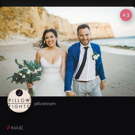
3
#
pillowteam
Κολάζ