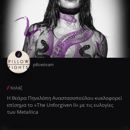
pillowteam
Κολάζ
Η θεάρα Πηνελόπη Αναστασοπούλου κυκλοφορεί
επίσημα το «The Unforgiven II» με τις ευλογίες
των Metallica