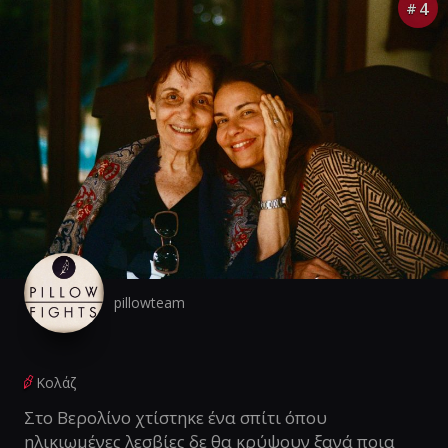
4
#
pillowteam
Κολάζ
Στο Βερολίνο χτίστηκε ένα σπίτι όπου
ηλικιωμένες λεσβίες δε θα κρύψουν ξανά ποια