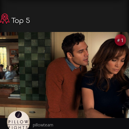
Top 5
1
#
pillowteam