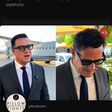
αγαπούν
5
#
pillowteam