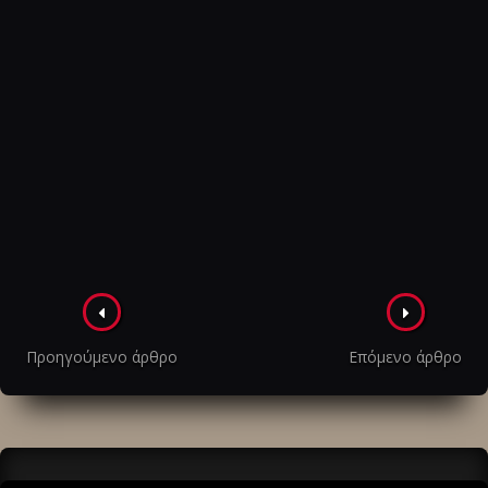
Πλοήγηση
στα
Προηγούμενο άρθρο
Επόμενο άρθρο
άρθρα