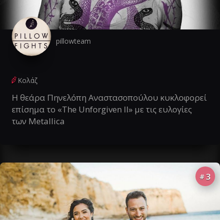
pillowteam
Κολάζ
Η θεάρα Πηνελόπη Αναστασοπούλου κυκλοφορεί
επίσημα το «The Unforgiven II» με τις ευλογίες
των Metallica
3
#