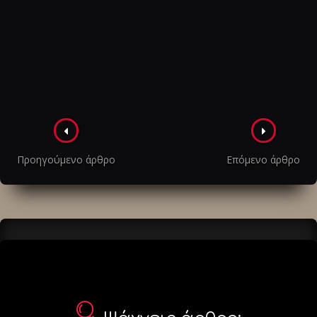
Πλοήγηση
στα
Προηγούμενο άρθρο
Επόμενο άρθρο
άρθρα