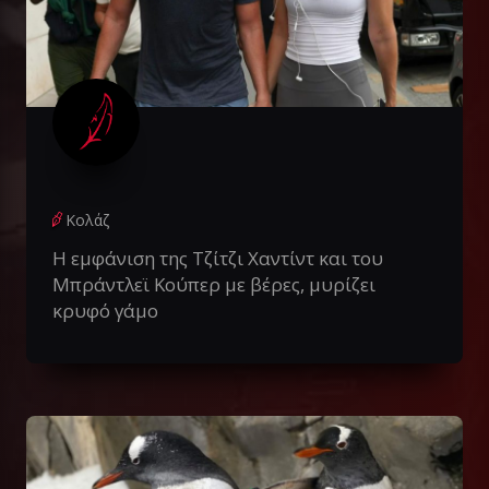
Κολάζ
Η εμφάνιση της Τζίτζι Χαντίντ και του
Μπράντλεϊ Κούπερ με βέρες, μυρίζει
κρυφό γάμο