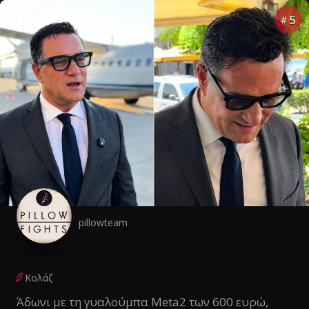
5
#
pillowteam
Κολάζ
Άδωνι με τη γυαλούμπα Meta2 των 600 ευρώ,