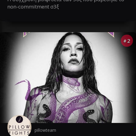
non-commitment σ3ξ
2
#
pillowteam