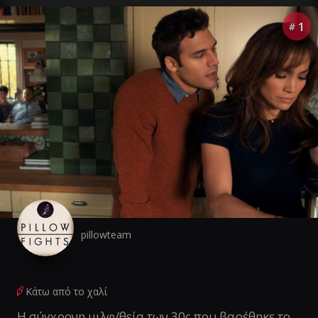
1
#
pillowteam
Κάτω από το χαλί
Η σύγχρονη μιλφ/θεία των 30ς που βαρέθηκε το