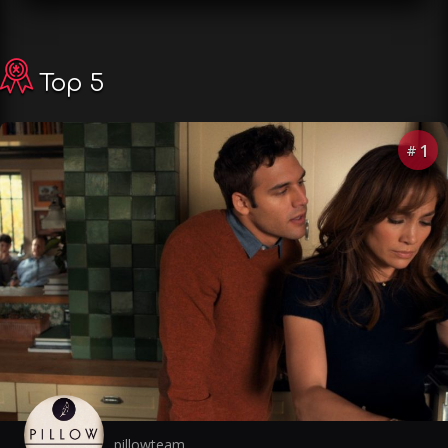
Top 5
1
#
pillowteam