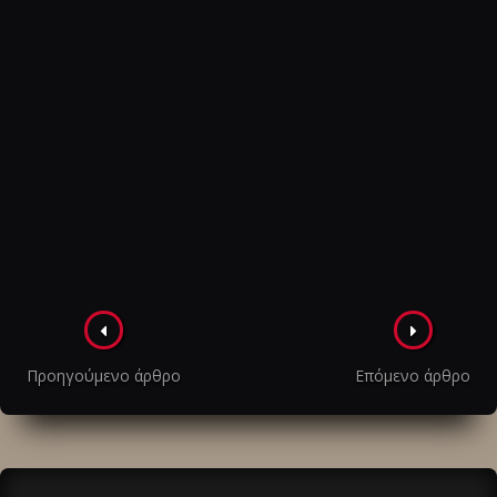
Πλοήγηση
στα
Προηγούμενο άρθρο
Επόμενο άρθρο
άρθρα