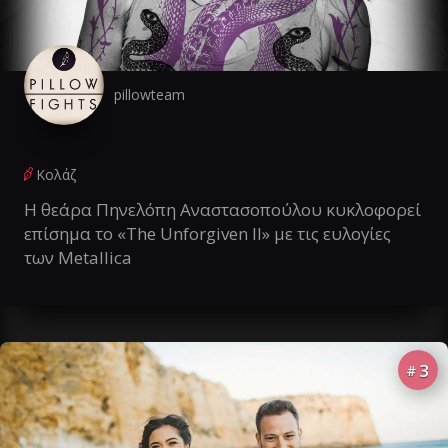
pillowteam
Κολάζ
Η θεάρα Πηνελόπη Αναστασοπούλου κυκλοφορεί
επίσημα το «The Unforgiven II» με τις ευλογίες
των Metallica
3
#