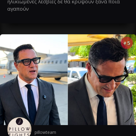
ηλικιωμένες λεσβίες δε θα κρύψουν ξανά ποια
αγαπούν
5
#
pillowteam