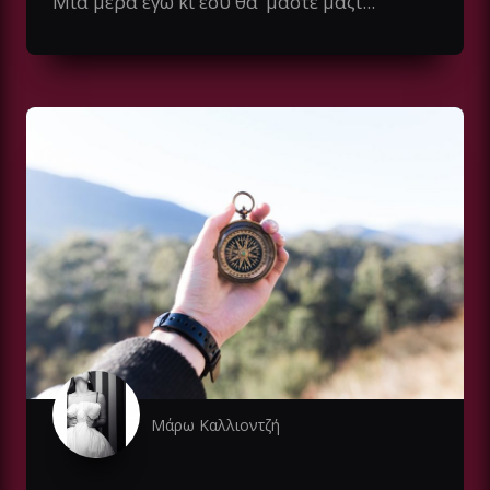
Μια μέρα εγώ κι εσύ θα ‘μαστε μαζί...
Μάρω Καλλιοντζή