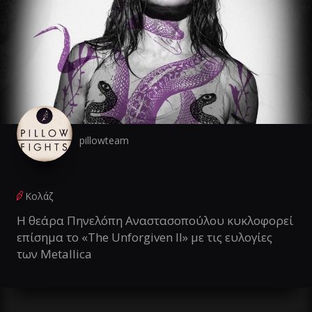
pillowteam
Κολάζ
Η θεάρα Πηνελόπη Αναστασοπούλου κυκλοφορεί
επίσημα το «The Unforgiven II» με τις ευλογίες
των Metallica