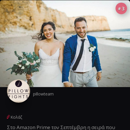
3
#
pillowteam
Κολάζ
Στο Amazon Prime τον Σεπτέμβρη η σειρά που