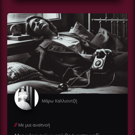
Μάρω Καλλιοντζή
Με μια αναπνοή