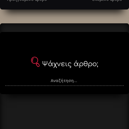
άρθρα
Ψάχνεις άρθρο;