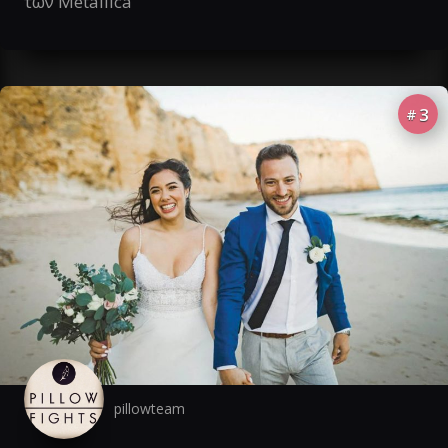
των Metallica
3
#
pillowteam