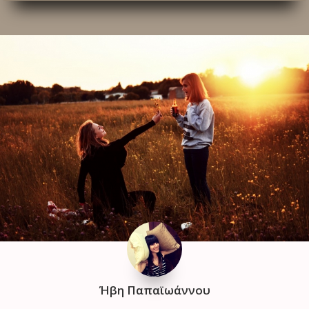
Ήβη Παπαϊωάννου