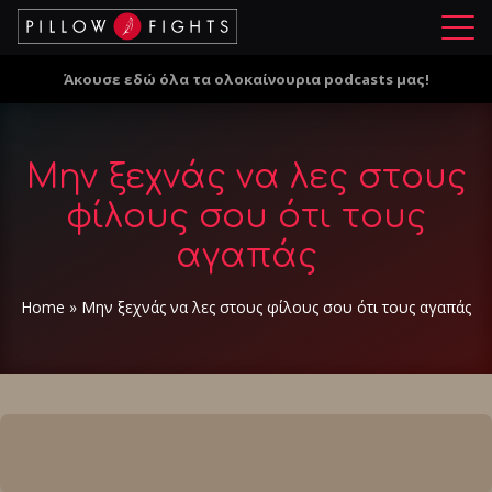
Μ
ε
Άκουσε εδώ όλα τα ολοκαίνουρια podcasts μας!
ν
ο
ύ
Μην ξεχνάς να λες στους
φίλους σου ότι τους
αγαπάς
Home
»
Μην ξεχνάς να λες στους φίλους σου ότι τους αγαπάς