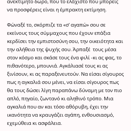
ανεκτίμητο δώρο, που το ελάχιστο που μπορείς
να προσφέρεις είναι η έμπρακτη εκτίμηση.
Φώναξέ το, σκόρπιζε τα «σ’ αγαπώ» σου σε
εκείνους τους σύμμαχους που έχουν επάξια
κερδίσει την εμπιστοσύνη σου, την οικειότητα και
την αλήθεια της ψυχής σου. Άρπαξέ τους μέσα
στον κόσμο και σκάσε τους ένα φιλί -κι ας φας, το
πιθανότερο, μπουνιά. Αγκάλιασέ τους κι ας
ξινίσουν, κι ας παραξενευτούν. Να είσαι σίγουρος
πως η αγκαλιά σου μένει, να είσαι σίγουρος πως
θα τους δώσει λίγη παραπάνω δύναμη με τον πιο
απλό, πηγαίο, ζωντανό κι αληθινό τρόπο. Μια
αγκαλιά που αν και τόσο αθόρυβη, έχει την
ικανότητα να κραυγάζει αγάπη, ενθουσιασμό,
εχεμύθεια κι ασφάλεια.