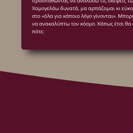
προσπαθώντας να αναλύσω τις σκέψεις τω
Χαμογελάω δυνατά, μα αρπάζομαι κι εύκο
στο «όλα για κάποιο λόγο γίνονται». Μπορ
να ανακαλύπτω τον κόσμο. Κάπως έτσι θα 
πότε;