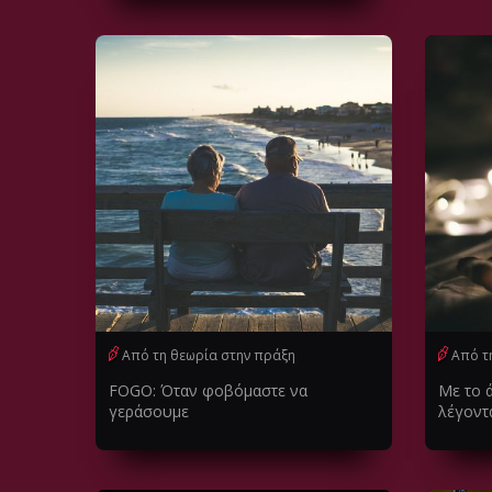
Από τη θεωρία στην πράξη
Από τ
FOGO: Όταν φοβόμαστε να
Με το 
γεράσουμε
λέγοντα