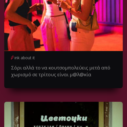
ink about it
Σόρι αλλά το να κουτσομπολεύεις μετά από
χωρισμό σε τρίτους είναι μ@λ@κία