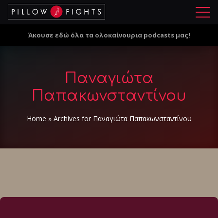
Μ
ε
Άκουσε εδώ όλα τα ολοκαίνουρια podcasts μας!
ν
ο
ύ
Παναγιώτα
Παπακωνσταντίνου
Home
»
Archives for Παναγιώτα Παπακωνσταντίνου