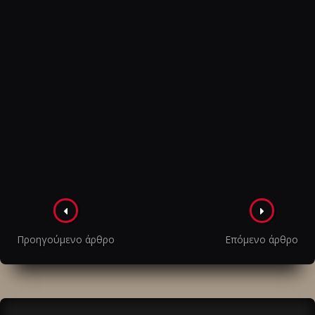
Πλοήγηση
στα
Προηγούμενο άρθρο
Επόμενο άρθρο
άρθρα