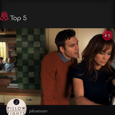
Top 5
1
#
pillowteam