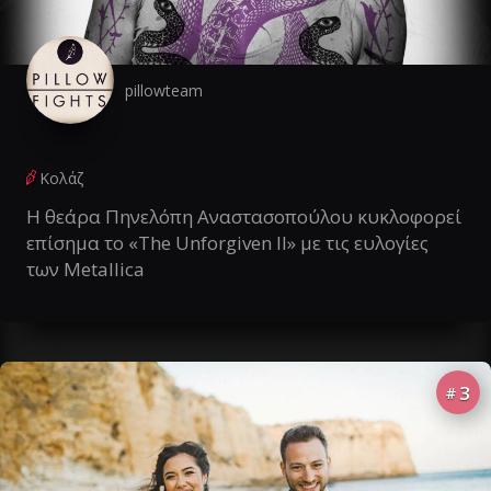
pillowteam
Κολάζ
Η θεάρα Πηνελόπη Αναστασοπούλου κυκλοφορεί
επίσημα το «The Unforgiven II» με τις ευλογίες
των Metallica
3
#