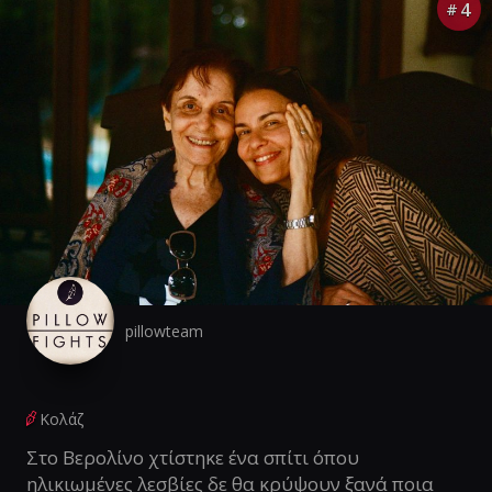
4
#
pillowteam
Κολάζ
Στο Βερολίνο χτίστηκε ένα σπίτι όπου
ηλικιωμένες λεσβίες δε θα κρύψουν ξανά ποια