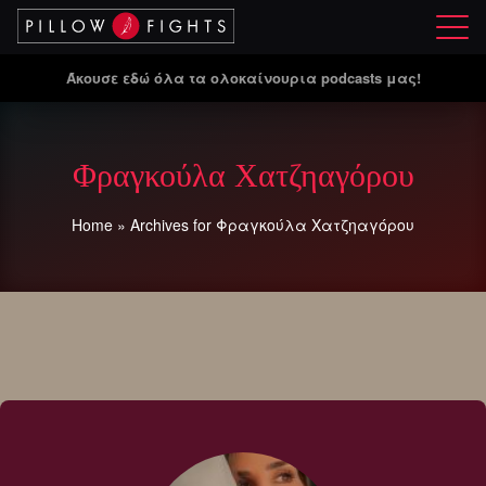
Μ
ε
Άκουσε εδώ όλα τα ολοκαίνουρια podcasts μας!
ν
ο
ύ
Φραγκούλα Χατζηαγόρου
Home
»
Archives for Φραγκούλα Χατζηαγόρου